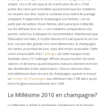
simple, « Il y a 35 ans que je ne crache plus de vin ». Il fait
partie des rares personnalités qui pensent que les notations
ne veulent rien dire. Seuls le contexte et la notion de partage
comptent. Il rapproche le champagne à la femme, « on ne
parle pas de laideur d’une femme, alors pourquoi s’attarder
sur les défauts d’un vin.. ». Les notations comparatives ont
permis, selon lui, à éduquer le consommateur. Maintenant que
l’éducation est faite, il n’a plus besoin et il sait quand un vin est
bon. Les prix des grands vins sont démesurés, le champagne
est certes un produit de luxe, mais doit rester accessible. Cette
vision est possible chez
Taittinger
car cette marque reste
familiale. Ainsi, P.E Taittinger affirme ne pas toucher de stock-
options, ni de bonus quand d’autres maisons doivent reverser
des dividendes à des actionnaires. Cela se retrouve donc
inévitablement dans les prix du champagne, quand on trouve
un
Comtes de Champagne
aux alentours des 110€ alors qu’un
Dom-Perignon est positionné vers 135€.
Le Millésime 2010 en champagne?
Le millésime a obligé à vendanger rapidement car le dernier