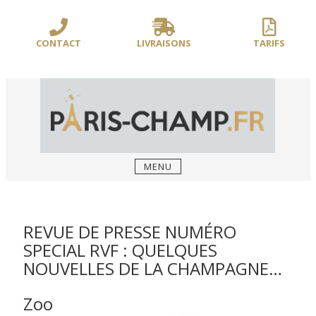
Sauter
/** PARIS-CHAMP.FR **/
/** AJOUT D'UN BLOC HEADER (FIN) - WEB-
le
BOUSSOLE **/
contenu
CONTACT
LIVRAISONS
TARIFS
MENU
REVUE DE PRESSE NUMÉRO
SPECIAL RVF : QUELQUES
NOUVELLES DE LA CHAMPAGNE…
Zoo