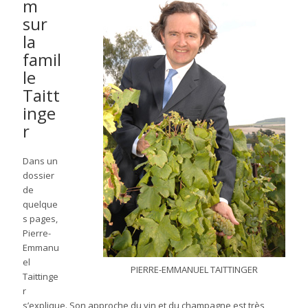
m
sur
la
famil
le
Taitt
inge
r
Dans un
dossier
de
quelque
s pages,
Pierre-
Emmanu
el
PIERRE-EMMANUEL TAITTINGER
Taittinge
r
s’explique. Son approche du vin et du champagne est très