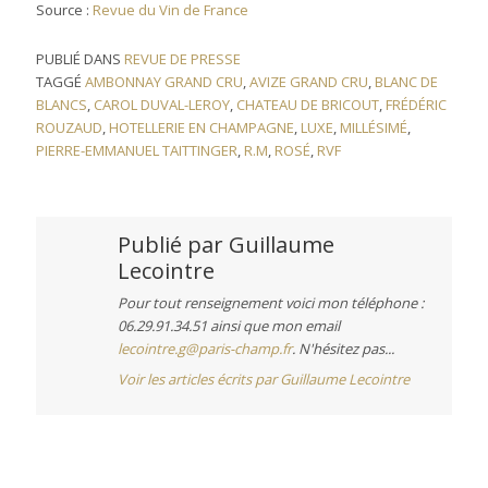
Source :
Revue du Vin de France
PUBLIÉ DANS
REVUE DE PRESSE
TAGGÉ
AMBONNAY GRAND CRU
,
AVIZE GRAND CRU
,
BLANC DE
BLANCS
,
CAROL DUVAL-LEROY
,
CHATEAU DE BRICOUT
,
FRÉDÉRIC
ROUZAUD
,
HOTELLERIE EN CHAMPAGNE
,
LUXE
,
MILLÉSIMÉ
,
PIERRE-EMMANUEL TAITTINGER
,
R.M
,
ROSÉ
,
RVF
Publié par
Guillaume
Lecointre
Pour tout renseignement voici mon téléphone :
06.29.91.34.51 ainsi que mon email
lecointre.g@paris-champ.fr
. N'hésitez pas...
Voir les articles écrits par Guillaume Lecointre