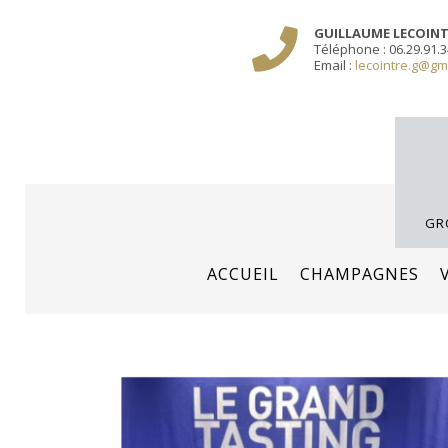
Sauter
/** PARIS-CHAMP.FR **/
/** AJOUT D'UN BLOC HEADER (FIN) - WEB-BOU
GUILLAUME LECOIN
le
Téléphone : 06.29.91.3
contenu
Email :
lecointre.g@gm
GR
ACCUEIL
CHAMPAGNES