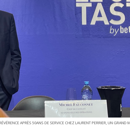
 RÉVÉRENCE APRÈS 50ANS DE SERVICE CHEZ LAURENT PERRIER, UN GRAND