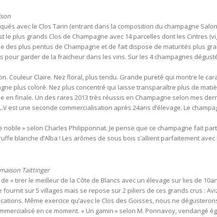
ison
iqués avec le Clos Tarin (entrant dans la composition du champagne Salon 
est le plus grands Clos de Champagne avec 14 parcelles dont les Cintres (
tie des plus pentus de Champagne et de fait dispose de maturités plus grand
our garder de la fraicheur dans les vins. Sur les 4 champagnes dégustés et
on. Couleur Claire. Nez floral, plus tendu. Grande pureté qui montre le cara
ne plus coloré. Nez plus concentré qui laisse transparaître plus de matièr
ale en finale. Un des rares 2013 très réussis en Champagne selon mes der
 L.V est une seconde commercialisation après 24ans d’élevage. Le champag
re noble » selon Charles Philipponnat. Je pense que ce champagne fait part
ruffe blanche d’Alba ! Les arômes de sous bois s’allient parfaitement avec l’i
maison Taittinger
 de « tirer le meilleur de la Côte de Blancs avec un élevage sur lies de 
 fournit sur 5 villages mais se repose sur 2 piliers de ces grands crus : Av
nifications. Même exercice qu’avec le Clos des Goisses, nous ne dégusteron
mmercialisé en ce moment. « Un gamin » selon M. Ponnavoy, vendangé ég