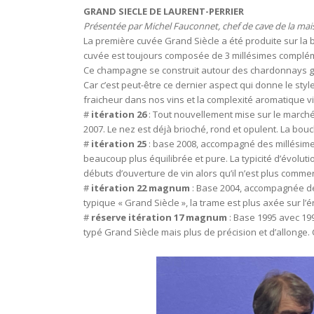
GRAND SIECLE DE LAURENT-PERRIER
Présentée par Michel Fauconnet, chef de cave de la mai
La première cuvée Grand Siècle a été produite sur la 
cuvée est toujours composée de 3 millésimes compléme
Ce champagne se construit autour des chardonnays gran
Car c’est peut-être ce dernier aspect qui donne le styl
fraicheur dans nos vins et la complexité aromatique vie
#
itération 26
: Tout nouvellement mise sur le marché
2007. Le nez est déjà brioché, rond et opulent. La bou
#
itération 25
: base 2008, accompagné des millésimes 
beaucoup plus équilibrée et pure. La typicité d’évoluti
débuts d’ouverture de vin alors qu’il n’est plus commer
#
itération 22 magnum
: Base 2004, accompagnée de
typique « Grand Siècle », la trame est plus axée sur l
#
réserve itération 17 magnum
: Base 1995 avec 19
typé Grand Siècle mais plus de précision et d’allonge