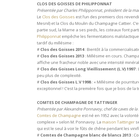
CLOS DES GOISSES DE PHILIPPONNAT
Présentée par Charles Philipponnat, président de la ma
Le
Clos des Goisses
est l’un des premiers clos revend
Mesnil) et la Clos du Moulin du Champagne Cattier. C’
partie sud, la Marne a ses pieds, les coteaux font par
Philipponnat
empêche les fermentations malolactiques p
tardif du millésime :
#
Clos des Goisses 2014
: Bientôt à la commercialisati
#
Clos des Goisses 2013
: Millésime en cours. Champag
affiche une fraicheur noble avec une intensité minér
#
Clos des Goisses Long Vieillissement (L.V) 1997
:
peu plus de complexité.
#
Clos des Goisses L.V 1998
: « Millésime de pourritu
exceptionnel ! C’est la première fois que je bois de la t
COMTES DE CHAMPAGNE DE TATTINGER
Présentée par Alexandre Ponnavoy, chef de caves de la 
Comtes de Champagne
est né en 1952 avec la volonté
complexe » selon M. Ponnavoy. La
maison Taittinger
se
qui est le seul à voir le fûts de chêne pendant les vi
#
Comtes de Champagne blanc de blancs 2013
: Co