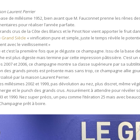
son Laurent Perrier
base de millésime 1952, bien avant que M. Fauconnet prenne les rênes des
ntaires pour réaliser l’année parfaite.
ds crus de la Côte des Blancs et le Pinot Noir vient apporter le fruit dan
e
Grand Siècle
« vinification pure et simple, juste le temps révèle le potent
nt avec le vieillissement »
 et c’est la première fois que je déguste ce champagne. Issu de la base 
che est plus digeste mais termine par cette impression pâtissière. C’est 
2007 et 2006, ce champagne montre sa classe supérieure par sa subtilité. I
on des grands pinots est présente mais sans trop, ce champagne allie gourma
cialisé par la maison Laurent Perrier.
s millésimes 2002 et 1999, pas dévolution au nez, plus discret, même vég
’énergie et le punch des grands crus. Assurément à attendre pour révéler so
93 et 1990. Nez super précis, un peu comme l’itération 25 mais avec beau
. Champagne prêt à boire.