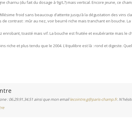
gne charnu (du fait du dosage à 9g/L?) mais vertical. Encore jeune, ce c
Millésime froid sans beaucoup d’attente jusqu’à la dégustation des vins cl
de contrast : mûr au nez, voir beurré riche mais tranchant en bouche. La
z enrobant, toasté mais vif. La bouche est fruitée et exubérante mais le 
ins riche et plus tendu que le 2004. L’équilibre est là : rond et digeste.
ntre
ne : 06.29.91.34.51 ainsi que mon email
lecointre.g@paris-champ.fr
. N'hésit
tre