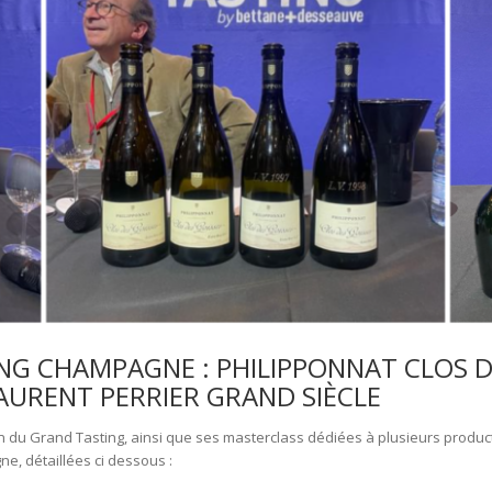
G CHAMPAGNE : PHILIPPONNAT CLOS DE
URENT PERRIER GRAND SIÈCLE
 du Grand Tasting, ainsi que ses masterclass dédiées à plusieurs producteu
, détaillées ci dessous :