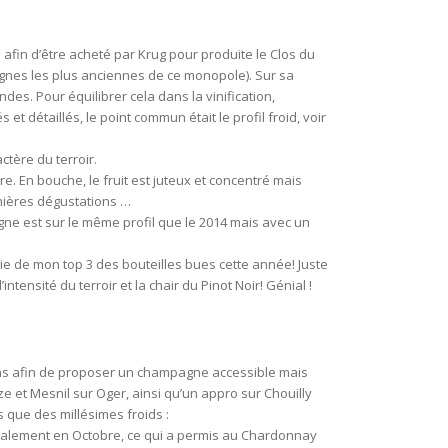
afin d’être acheté par Krug pour produite le Clos du
vignes les plus anciennes de ce monopole). Sur sa
es. Pour équilibrer cela dans la vinification,
 détaillés, le point commun était le profil froid, voir
ctère du terroir.
e. En bouche, le fruit est juteux et concentré mais
nières dégustations …
ne est sur le même profil que le 2014 mais avec un
ie de mon top 3 des bouteilles bues cette année! Juste
ntensité du terroir et la chair du Pinot Noir! Génial !
10ans afin de proposer un champagne accessible mais
ize et Mesnil sur Oger, ainsi qu’un appro sur Chouilly
s que des millésimes froids :
alement en Octobre, ce qui a permis au Chardonnay