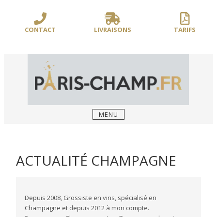
Sauter
/** PARIS-CHAMP.FR **/
/** AJOUT D'UN BLOC HEADER (FIN) - WEB-
le
BOUSSOLE **/
contenu
CONTACT
LIVRAISONS
TARIFS
MENU
ACTUALITÉ CHAMPAGNE
Depuis 2008, Grossiste en vins, spécialisé en
Champagne et depuis 2012 à mon compte.