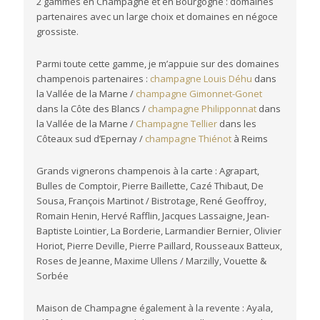
2 gammes en Champagne et en Bourgogne : domaines
partenaires avec un large choix et domaines en négoce
grossiste.
Parmi toute cette gamme, je m’appuie sur des domaines
champenois partenaires :
champagne Louis Déhu
dans
la Vallée de la Marne /
champagne Gimonnet-Gonet
dans la Côte des Blancs /
champagne Philipponnat
dans
la Vallée de la Marne /
Champagne Tellier
dans les
Côteaux sud d’Epernay /
champagne Thiénot
à Reims
Grands vignerons champenois à la carte : Agrapart,
Bulles de Comptoir, Pierre Baillette, Cazé Thibaut, De
Sousa, François Martinot / Bistrotage, René Geoffroy,
Romain Henin, Hervé Rafflin, Jacques Lassaigne, Jean-
Baptiste Lointier, La Borderie, Larmandier Bernier, Olivier
Horiot, Pierre Deville, Pierre Paillard, Rousseaux Batteux,
Roses de Jeanne, Maxime Ullens / Marzilly, Vouette &
Sorbée
Maison de Champagne également à la revente : Ayala,