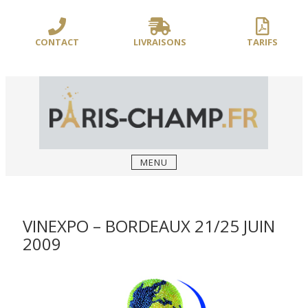
Sauter
/** PARIS-CHAMP.FR **/
/** AJOUT D'UN BLOC HEADER (FIN) - WEB-
le
BOUSSOLE **/
contenu
CONTACT
LIVRAISONS
TARIFS
MENU
VINEXPO – BORDEAUX 21/25 JUIN
2009