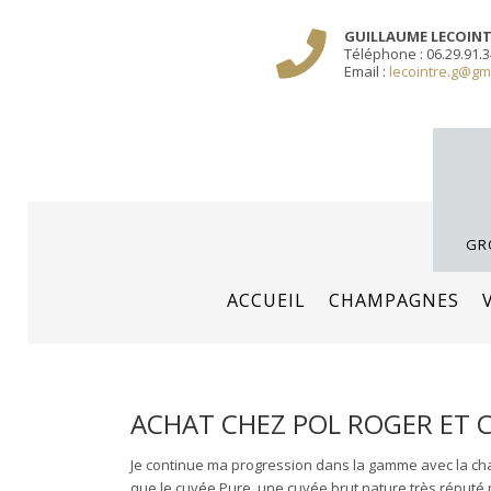
Sauter
/** PARIS-CHAMP.FR **/
/** AJOUT D'UN BLOC HEADER (FIN) - WEB-BOU
GUILLAUME LECOIN
le
Téléphone : 06.29.91.3
contenu
Email :
lecointre.g@gm
GR
ACCUEIL
CHAMPAGNES
ACHAT CHEZ POL ROGER ET 
Je continue ma progression dans la gamme avec la cha
que le cuvée Pure, une cuvée brut nature très réput