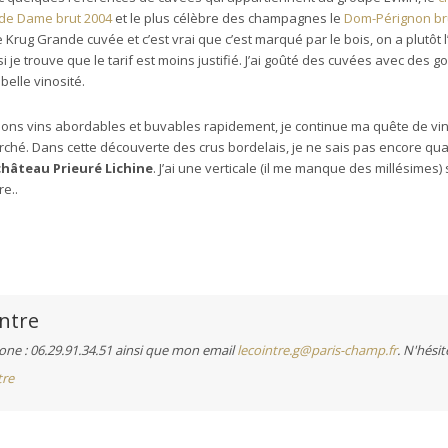
de Dame brut 2004
et le plus célèbre des champagnes le
Dom-Pérignon bru
e Krug Grande cuvée et c’est vrai que c’est marqué par le bois, on a plutôt 
je trouve que le tarif est moins justifié. J’ai goûté des cuvées avec des 
elle vinosité.
ns vins abordables et buvables rapidement, je continue ma quête de vins
ché. Dans cette découverte des crus bordelais, je ne sais pas encore quan
château Prieuré Lichine
. J’ai une verticale (il me manque des millésimes) 
re..
ntre
ne : 06.29.91.34.51 ainsi que mon email
lecointre.g@paris-champ.fr
. N'hésit
tre