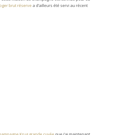
oger brut réserve
a d’ailleurs été servi au récent
hampagne Krug grande cuvée
que j’ai maintenant