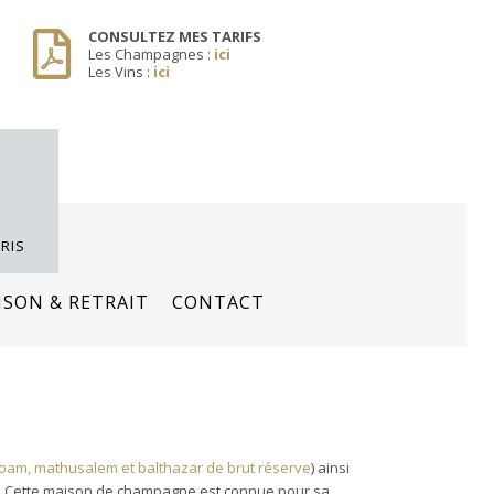
CONSULTEZ MES TARIFS
Les Champagnes :
ici
Les Vins :
ici
RIS
ISON & RETRAIT
CONTACT
oam, mathusalem et balthazar de brut réserve
) ainsi
ut. Cette maison de champagne est connue pour sa