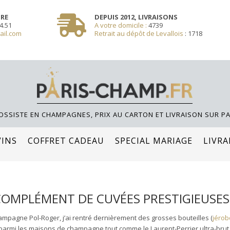
SSOLE **/
TRE
DEPUIS 2012, LIVRAISONS
4.51
A votre domicile :
4739
ail.com
Retrait au dépôt de Levallois
:
1718
OSSISTE EN CHAMPAGNES, PRIX AU CARTON ET LIVRAISON SUR PA
VINS
COFFRET CADEAU
SPECIAL MARIAGE
LIVRA
COMPLÉMENT DE CUVÉES PRESTIGIEUSES
mpagne Pol-Roger, j’ai rentré dernièrement des grosses bouteilles (
jérob
é parmi les maisons de champagne tout comme le Laurent-Perrier ultra-br