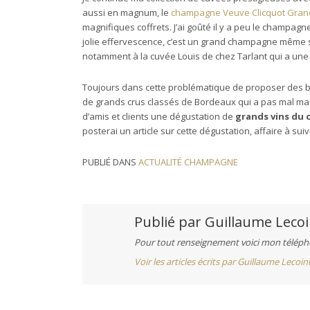
aussi en magnum, le
champagne Veuve Clicquot Gran
magnifiques coffrets. J’ai goûté il y a peu le champagn
jolie effervescence, c’est un grand champagne même si 
notamment à la cuvée Louis de chez Tarlant qui a une b
Toujours dans cette problématique de proposer des bo
de grands crus classés de Bordeaux qui a pas mal mar
d’amis et clients une dégustation de
grands vins du 
posterai un article sur cette dégustation, affaire à suiv
PUBLIÉ DANS
ACTUALITÉ CHAMPAGNE
Publié par
Guillaume Lecoi
Pour tout renseignement voici mon télépho
Voir les articles écrits par Guillaume Lecoin