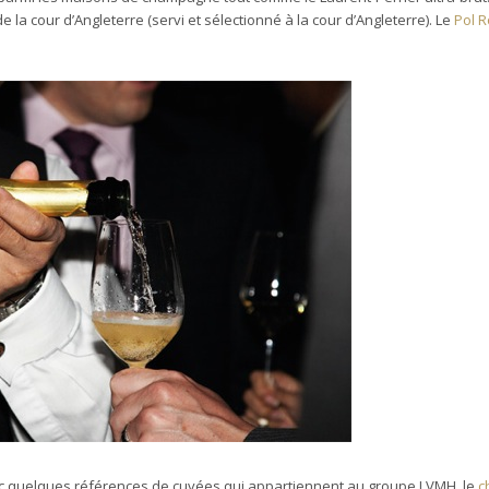
 de la cour d’Angleterre (servi et sélectionné à la cour d’Angleterre). Le
Pol R
vec quelques références de cuvées qui appartiennent au groupe LVMH, le
c