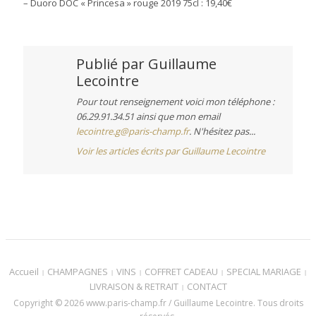
– Duoro DOC « Princesa » rouge 2019 75cl : 19,40€
Publié par
Guillaume
Lecointre
Pour tout renseignement voici mon téléphone :
06.29.91.34.51 ainsi que mon email
lecointre.g@paris-champ.fr
. N'hésitez pas...
Voir les articles écrits par Guillaume Lecointre
Accueil
CHAMPAGNES
VINS
COFFRET CADEAU
SPECIAL MARIAGE
LIVRAISON & RETRAIT
CONTACT
Copyright © 2026 www.paris-champ.fr / Guillaume Lecointre. Tous droits