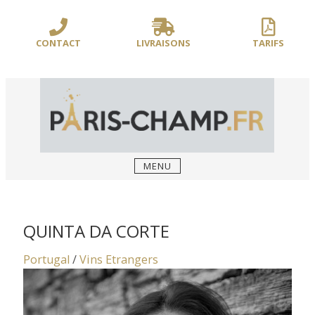
Sauter
/** PARIS-CHAMP.FR **/
/** AJOUT D'UN BLOC HEADER (FIN) - WEB-
le
BOUSSOLE **/
contenu
CONTACT
LIVRAISONS
TARIFS
MENU
QUINTA DA CORTE
Portugal
/
Vins Etrangers