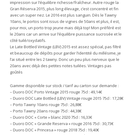
impression sur l’équilibre richesse/fraîcheur. Autre rouge la
Gran Réserva 2015, plus long élevage, c’est concentré et fin
avec un super nez. Le 2016 est plus sanguin. Dès le Tawny
10ans, le portos sont issus de vignes de 50ans et plus, il est,
pour moi, un porto trop jeune mais déjà top! Mon préféré est
le 20ans car un arrive sur l’équilibre puissance sucrosée et le
côté tuilé/oxydatifs.
Le Late Bottled Vintage (LBV) 2015 est assez spécial, pas filtré
et beaucoup de dépôts pour garder l’identité du millésime, je
l’ai situé entre les 2 tawny. Donc un peu plus nerveux que le
20ans avec déjà des petites notes tuilées. Vintages pas
goûtés
Gamme disponible sur stock / tarif au carton sur demande :
– Duoro DOC Porto Vintage 2015 rouge 75cl : 49,14€
– Duoro DOC Late Bottled (LBV) Vintage rouge 2015 75cl : 17,28€
– Porto Tawny 10ans rouge 75cl : 26,88€
– Porto Tawny 20ans rouge 75cl : 44,38€
– Duoro DOC « Corte » blanc 2020 75cl : 16,33€
– Duoro DOC « Grande Reserva » rouge 2016 75cl : 30,73€
– Duoro DOC « Princesa » rouge 2018 75cl : 19,40€