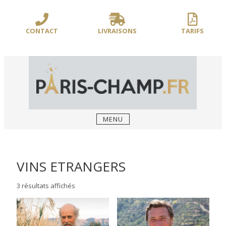
Sauter
/** PARIS-CHAMP.FR **/
/** AJOUT D'UN BLOC HEADER (FIN) - WEB-
le
BOUSSOLE **/
contenu
CONTACT
LIVRAISONS
TARIFS
MENU
VINS ETRANGERS
3 résultats affichés