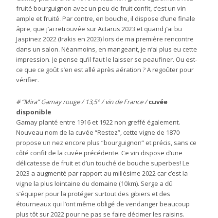
fruité bourguignon avec un peu de fruit confit, c’est un vin
ample et fruité. Par contre, en bouche, il dispose d’une finale
âpre, que j’ai retrouvée sur Actarus 2023 et quand j’ai bu
Jaspinez 2022 (Irakis en 2023) lors de ma première rencontre
dans un salon. Néanmoins, en mangeant, je n’ai plus eu cette
impression. Je pense qu’il faut le laisser se peaufiner. Ou est-
ce que ce goût s’en est allé après aération ? A regoûter pour
vérifier.
# “Mira” Gamay rouge / 13,5° / vin de France /
cuvée
disponible
Gamay planté entre 1916 et 1922 non greffé également.
Nouveau nom de la cuvée “Restez”, cette vigne de 1870
propose un nez encore plus “bourguignon” et précis, sans ce
côté confit de la cuvée précédente. Ce vin dispose d’une
délicatesse de fruit et d’un touché de bouche superbes! Le
2023 a augmenté par rapport au millésime 2022 car c’est la
vigne la plus lointaine du domaine (10km). Serge a dû
s’équiper pour la protéger surtout des gibiers et des
étourneaux qui l’ont même obligé de vendanger beaucoup
plus tôt sur 2022 pour ne pas se faire décimer les raisins.