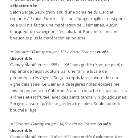
sélectionnée
Selon Serge, Sauvignon issu d’une domaine du Gard et
replanté à Echiat. Pour lui, c’est un cépage fragile et c’est pour
cela qu’il n’a fait qu’une macération de 5 semaines. Aucun
marqueur du sauvignon, c’est bluffant. Par contre, on sent
beaucoup plus la macération en bouche.
# “Antarès” Gamay rouge / 12° / vin de France /
cuvée
disponible
Gamay planté entre 1955 et 1962 non greffé (franc de pied) et
replanté de façon bouture par une famille locale de
personnes très âgées. Serge a repris la viticulture de cette
vigne délaissée. Ce Gamay a de légères notes épicées me
faisant penser à un Cabernet Franc. La bouche ne suit pas ces
arômes et est fruitée, avec des petits tanins. Vin glouglou mais
Serge m’assure qu’elle se gardera très bien. Seule bouteille
bouchée liège.
# “Orionis” Gamay rouge / 14,5° / vin de France /
cuvée
disponible
Gamay planté entre 1916 et 1922 non greffé également. Nez