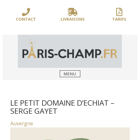
Sauter
/** PARIS-CHAMP.FR **/
/** AJOUT D'UN BLOC HEADER (FIN) - WEB-
le
BOUSSOLE **/
contenu
CONTACT
LIVRAISONS
TARIFS
MENU
LE PETIT DOMAINE D’ECHIAT –
SERGE GAYET
Auvergne