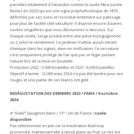
parcelles totalement à l’abandon comme la cuvée Mira (cuvée
Restez en 2022) qui est une vigne préphylloxérique de 1870,
défrichée par ses soins et reconduit lentement sur palissage
pour plus de facilité côté viticulture. Il dispose encore d’autres
cuvées singulières que vous découvrirez ci-dessous. Sur
chaque cuvée, Serge produit entre une pièce bourguignonne
ou 2 selon le rendement. Ce jardinier n’utilise aucun intrant
chimique dans les vignes, idem en vinification. Ce vin nature
n’est uniquement protégé de l’air que par un léger perlant
naturel lors de la mise en bouteille.
Production 2022 : 5.000 bouteilles et 2023 : 6,500 bouteilles.
Objectif à terme : 12.000 mais 2024 n’a pas été tendre pour ses
rouges et une partie de ses blancs ont gelé
REDÉGUSTATION DES DERNIERS 2023 / PARIS / 9 octobre
2024
# “Soleil” Sauvignon blanc / 13° / vin de France /
cuvée
disponible
Pas sélectionnée en Juin car la macération était trop
prononcée, maintenant elle a laissé place au fruit. Le nez est