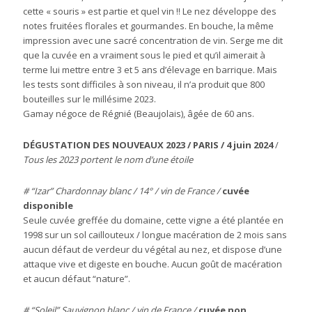
cette « souris » est partie et quel vin !! Le nez développe des
notes fruitées florales et gourmandes. En bouche, la même
impression avec une sacré concentration de vin. Serge me dit
que la cuvée en a vraiment sous le pied et qu’il aimerait à
terme lui mettre entre 3 et 5 ans d’élevage en barrique. Mais
les tests sont difficiles à son niveau, il n’a produit que 800
bouteilles sur le millésime 2023.
Gamay négoce de Régnié (Beaujolais), âgée de 60 ans.
DÉGUSTATION DES NOUVEAUX 2023 / PARIS / 4 juin 2024
/
Tous les 2023 portent le nom d’une étoile
# “Izar” Chardonnay blanc / 14° / vin de France /
cuvée
disponible
Seule cuvée greffée du domaine, cette vigne a été plantée en
1998 sur un sol caillouteux / longue macération de 2 mois sans
aucun défaut de verdeur du végétal au nez, et dispose d’une
attaque vive et digeste en bouche. Aucun goût de macération
et aucun défaut “nature”.
# “Soleil” Sauvignon blanc / vin de France /
cuvée non