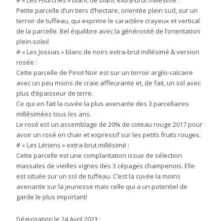
# « Les Fourches » blanc de blanc extra-brut millésimé :
Petite parcelle d’un tiers d’hectare, orientée plein sud, sur un
terroir de tuffeau, qui exprime le caractère crayeux et vertical
de la parcelle. Bel équilibre avec la générosité de l’orientation
plein-soleil
# « Les Jossias » blanc de noirs extra-brut millésimé & version
rosée :
Cette parcelle de Pinot Noir est sur un terroir argilo-calcaire
avec un peu moins de craie affleurante et, de fait, un sol avec
plus d’épaisseur de terre.
Ce qui en fait la cuvée la plus avenante des 3 parcellaires
millésimées tous les ans.
Le rosé est un assemblage de 20% de coteau rouge 2017 pour
avoir un rosé en chair et expressif sur les petits fruits rouges.
# « Les Lériens » extra-brut millésimé :
Cette parcelle est une complantation issue de sélection
massales de vieilles vignes des 3 cépages champenois. Elle
est située sur un sol de tuffeau. C’est la cuvée la moins
avenante sur la jeunesse mais celle qui a un potentiel de
garde le plus important!
Dégustation le 24 Avril 2023 :