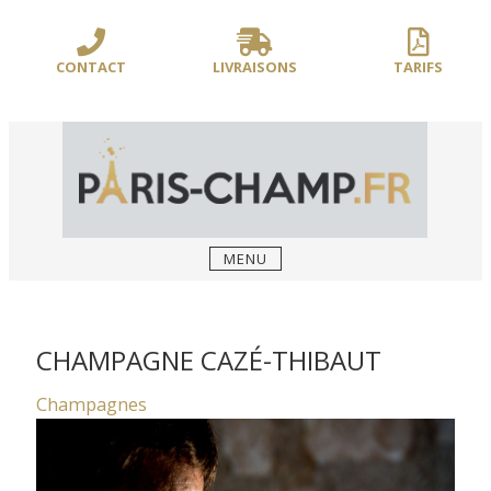
Sauter
/** PARIS-CHAMP.FR **/
/** AJOUT D'UN BLOC HEADER (FIN) - WEB-
le
BOUSSOLE **/
contenu
CONTACT
LIVRAISONS
TARIFS
MENU
CHAMPAGNE CAZÉ-THIBAUT
Champagnes