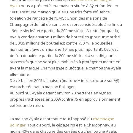
Ayala
nous a présenté leur maison située à Aÿ et fondée en
1860. C’est une maison qui a eu une très forte influence
(création de l’ancêtre de l’UMC : Union des maisons de
Champagne) de fait de son son essort considérable à la fin du
19ème siècle/1ère partie du 20ème siècle. A cette époque-là,
Ayala vendait environ 1 million de bouteilles (pour un marché
de 30/35 millions de bouteilles) contre 750 mille bouteilles
maintenant (avec un marché 10 fois plus important). Ceci est
du à la deuxième partie du 20ème siècle et à ses dirigeants
successifs que se sont plus mobilisés à protéger et mettre en
avant la marque Champagnge plutôt que le champagne Ayala
elle-même.
De ce fait, en 2005 la maison (marque + infrastructure sur Aÿ)
est rachetée par la maison Bollinger.
Aujourd’hui, Ayala détient environ 20 hectares en vignes
propres (rachetées en 2008) contre 75 en approvisionnement
extérieur de raisin.
La maison Ayala est presque tout l’opposé du
champagne
Bollinger
. Tout d’abord, le cépage roi est le Chardonnay, au
moins 40% dans chacune des cuvées du champagne Ayala.