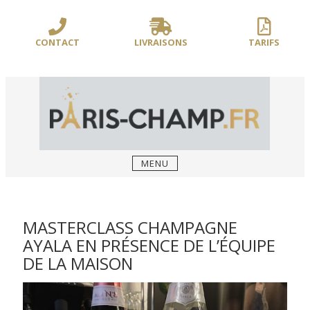
Sauter
/** PARIS-CHAMP.FR **/
/** AJOUT D'UN BLOC HEADER (FIN) - WEB-
le
BOUSSOLE **/
contenu
CONTACT
LIVRAISONS
TARIFS
MENU
MASTERCLASS CHAMPAGNE
AYALA EN PRÉSENCE DE L’ÉQUIPE
DE LA MAISON