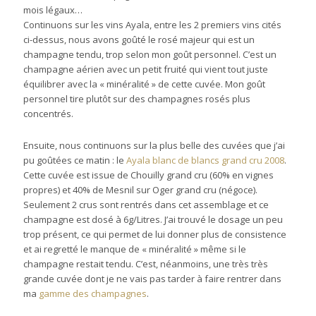
mois légaux…
Continuons sur les vins Ayala, entre les 2 premiers vins cités
ci-dessus, nous avons goûté le rosé majeur qui est un
champagne tendu, trop selon mon goût personnel. C’est un
champagne aérien avec un petit fruité qui vient tout juste
équilibrer avec la « minéralité » de cette cuvée. Mon goût
personnel tire plutôt sur des champagnes rosés plus
concentrés.
Ensuite, nous continuons sur la plus belle des cuvées que j’ai
pu goûtées ce matin : le
Ayala blanc de blancs grand cru 2008
.
Cette cuvée est issue de Chouilly grand cru (60% en vignes
propres) et 40% de Mesnil sur Oger grand cru (négoce).
Seulement 2 crus sont rentrés dans cet assemblage et ce
champagne est dosé à 6g/Litres. J’ai trouvé le dosage un peu
trop présent, ce qui permet de lui donner plus de consistence
et ai regretté le manque de « minéralité » même si le
champagne restait tendu. C’est, néanmoins, une très très
grande cuvée dont je ne vais pas tarder à faire rentrer dans
ma
gamme des champagnes
.