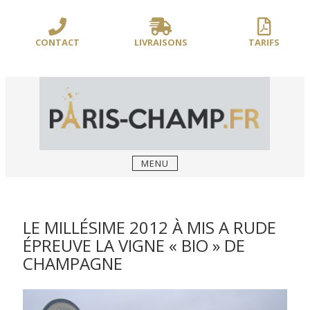
Sauter
/** PARIS-CHAMP.FR **/
/** AJOUT D'UN BLOC HEADER (FIN) - WEB-
le
BOUSSOLE **/
contenu
CONTACT
LIVRAISONS
TARIFS
MENU
LE MILLÉSIME 2012 À MIS A RUDE
ÉPREUVE LA VIGNE « BIO » DE
CHAMPAGNE