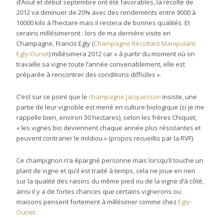
d’Aout et début septembre ont été favorables, la récolte de
2012 va diminuer de 20% avec des rendements entre 9000 à
10000 kilo à l’hectare mais il restera de bonnes qualités. Et
cerains millésimeront : lors de ma dernière visite en
Champagne, Francis Egly (
Champagne Récoltant Manipulant
Egly-Ouriet
) millésimera 2012 car « à partir du moment où on
travaille sa vigne toute l’année convenablement, elle est
préparée à rencontrer des conditions difficiles ».
C’est sur ce point que le
champagne Jacquesson
insiste, une
partie de leur vignoble est mené en culture biologique (si je me
rappelle bien, environ 30 hectares), selon les frères Chiquet,
« les vignes bio deviennent chaque année plus résistantes et
peuvent contrarier le mildiou » (propos recueillis par la RVF).
Ce champignon n’a épargné personne mais lorsqu’il touche un
plant de vigne et qu’il est traité à temps, cela ne joue en rien
sur la qualité des raisins du même pied ou de la vigne d’à côté,
ainsi il y a de fortes chances que certains vignerons ou
maisons pensent fortement à millésimer comme chez
Egly-
Ouriet
.