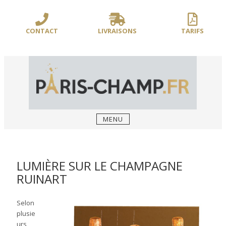
Sauter
/** PARIS-CHAMP.FR **/
/** AJOUT D'UN BLOC HEADER (FIN) - WEB-
le
BOUSSOLE **/
contenu
CONTACT
LIVRAISONS
TARIFS
MENU
LUMIÈRE SUR LE CHAMPAGNE
RUINART
Selon
plusie
urs