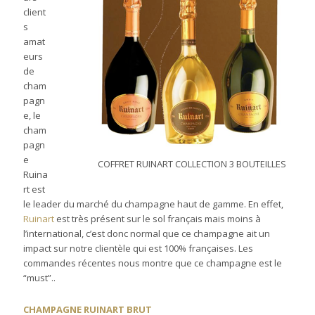
client
s
amat
eurs
de
cham
pagn
e, le
cham
pagn
e
COFFRET RUINART COLLECTION 3 BOUTEILLES
Ruina
rt est
le leader du marché du champagne haut de gamme. En effet,
Ruinart
est très présent sur le sol français mais moins à
l’international, c’est donc normal que ce champagne ait un
impact sur notre clientèle qui est 100% françaises. Les
commandes récentes nous montre que ce champagne est le
“must”..
CHAMPAGNE RUINART BRUT