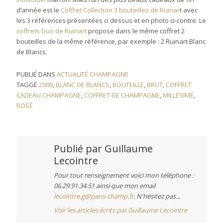
d’année est le
Coffret Collection 3 bouteilles de Ruinar
t avec
les 3 références présentées ci dessus et en photo ci-contre. Le
coffrets Duo de Ruinart
propose dans le même coffret 2
bouteilles de la même référence, par exemple : 2 Ruinart Blanc
de Blancs.
PUBLIÉ DANS
ACTUALITÉ CHAMPAGNE
TAGGÉ
2009
,
BLANC DE BLANCS
,
BOUTEILLE
,
BRUT
,
COFFRET
CADEAU CHAMPAGNE
,
COFFRET DE CHAMPAGNE
,
MILLÉSIMÉ
,
ROSÉ
Publié par
Guillaume
Lecointre
Pour tout renseignement voici mon téléphone :
06.29.91.34.51 ainsi que mon email
lecointre.g@paris-champ.fr
. N'hésitez pas...
Voir les articles écrits par Guillaume Lecointre