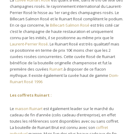
La
cuvée Ruinart Rosé
est quant à elle, dans le trio de tête des
champagnes rosés. le rayonnement international du Laurent-
Perrier Rosé le hisse au 1er rang des champagnes rosés. Le
Billecart-Salmon Rosé et le Ruinart Rosé complètent le podium.
En ce qui concerne, le
Billecart-Salmon Rosé
est très coté car
c’est le champagne de haute restauration et uniquement
connu par les initiés, il se positionne au même prix que le
Laurent-Perrier Rosé
. Le Ruinart Rosé est très qualitatif mais
ce positionne en terme de prix 10€ moins cher que les 2
cuvées rosées concurrentes. Cette cuvée Rosé de Ruinart
bénéficie de la bouteille originelle champenoise et fut la
première des cuvées
Ruinart
à disposer de ce flacon
mythique. Il existe également la cuvée haut de gamme
Dom-
Ruinart Rosé 1996
Les coffrets Ruinart :
Le
maison Ruinart
est également leader sur le marché du
cadeau de fin d’année (colis cadeau d’entreprise), en effet
toutes les références sont disponibles avec ou sans coffret.
La bouteille de Ruinart Brut est connu avec son
coffret
individuel
marron. Mais l’un des plus beaux cadeaux de fin