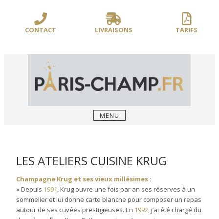
Sauter
/** PARIS-CHAMP.FR **/
/** AJOUT D'UN BLOC HEADER (FIN) - WEB-
le
BOUSSOLE **/
contenu
CONTACT
LIVRAISONS
TARIFS
MENU
LES ATELIERS CUISINE KRUG
Champagne Krug
et ses vieux millésimes :
« Depuis
1991
, Krug ouvre une fois par an ses réserves à un
sommelier et lui donne carte blanche pour composer un repas
autour de ses cuvées prestigieuses. En
1992
, j’ai été chargé du