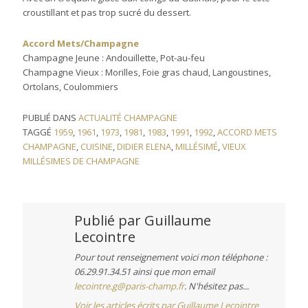
croustillant et pas trop sucré du dessert.
Accord Mets/Champagne
Champagne Jeune : Andouillette, Pot-au-feu
Champagne Vieux : Morilles, Foie gras chaud, Langoustines,
Ortolans, Coulommiers
PUBLIÉ DANS
ACTUALITÉ CHAMPAGNE
TAGGÉ
1959
,
1961
,
1973
,
1981
,
1983
,
1991
,
1992
,
ACCORD METS
CHAMPAGNE
,
CUISINE
,
DIDIER ELENA
,
MILLÉSIMÉ
,
VIEUX
MILLÉSIMES DE CHAMPAGNE
Publié par
Guillaume
Lecointre
Pour tout renseignement voici mon téléphone :
06.29.91.34.51 ainsi que mon email
lecointre.g@paris-champ.fr
. N'hésitez pas...
Voir les articles écrits par Guillaume Lecointre