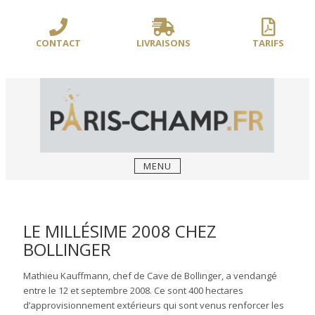
Sauter
/** PARIS-CHAMP.FR **/
/** AJOUT D'UN BLOC HEADER (FIN) - WEB-
le
BOUSSOLE **/
contenu
CONTACT
LIVRAISONS
TARIFS
MENU
LE MILLÉSIME 2008 CHEZ
BOLLINGER
Mathieu Kauffmann, chef de Cave de Bollinger, a vendangé
entre le 12 et septembre 2008. Ce sont 400 hectares
d’approvisionnement extérieurs qui sont venus renforcer les