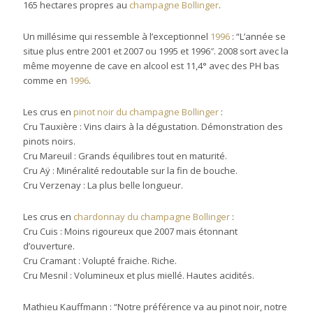
165 hectares propres au
champagne Bollinger
.
Un millésime qui ressemble à l’exceptionnel
1996
: “L’année se
situe plus entre 2001 et 2007 ou 1995 et 1996″. 2008 sort avec la
même moyenne de cave en alcool est 11,4° avec des PH bas
comme en
1996
.
Les crus en
pinot noir du
champagne Bollinger
:
Cru Tauxière : Vins clairs à la dégustation. Démonstration des
pinots noirs.
Cru Mareuil : Grands équilibres tout en maturité.
Cru Aÿ : Minéralité redoutable sur la fin de bouche.
Cru Verzenay : La plus belle longueur.
Les crus en
chardonnay du
champagne Bollinger
:
Cru Cuis : Moins rigoureux que 2007 mais étonnant
d’ouverture.
Cru Cramant : Volupté fraiche. Riche.
Cru Mesnil : Volumineux et plus miellé. Hautes acidités.
Mathieu Kauffmann : “Notre préférence va au pinot noir, notre