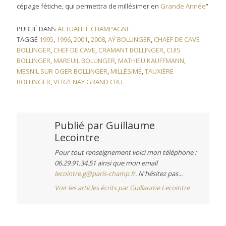
cépage fétiche, qui permettra de millésimer en
Grande Année
”
PUBLIÉ DANS
ACTUALITÉ CHAMPAGNE
TAGGÉ
1995
,
1996
,
2001
,
2008
,
AŸ BOLLINGER
,
CHAEF DE CAVE
BOLLINGER
,
CHEF DE CAVE
,
CRAMANT BOLLINGER
,
CUIS
BOLLINGER
,
MAREUIL BOLLINGER
,
MATHIEU KAUFFMANN
,
MESNIL SUR OGER BOLLINGER
,
MILLÉSIMÉ
,
TAUXIÈRE
BOLLINGER
,
VERZENAY GRAND CRU
Publié par
Guillaume
Lecointre
Pour tout renseignement voici mon téléphone :
06.29.91.34.51 ainsi que mon email
lecointre.g@paris-champ.fr
. N'hésitez pas...
Voir les articles écrits par Guillaume Lecointre