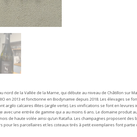
u nord de la Vallée de la Marne, qui débute au niveau de Châtillon sur Ma
BIO en 2013 et fonctionne en Biodynamie depuis 2018. Les élevages se fo
nt argilo calcaires illites (argile verte). Les vinifications se font en levure
avec une entrée de gamme qui a au moins 6 ans. Le domaine produit aussi
ois de haute volée ainsi qu’un Ratafia. Les champagnes proposent des bl
rs pour les parcellaires et les coteaux tirés à petit exemplaires font part