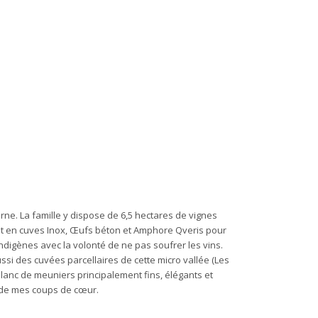
rne. La famille y dispose de 6,5 hectares de vignes
nt en cuves Inox, Œufs béton et Amphore Qveris pour
s indigènes avec la volonté de ne pas soufrer les vins.
 des cuvées parcellaires de cette micro vallée (Les
anc de meuniers principalement fins, élégants et
ie de mes coups de cœur.