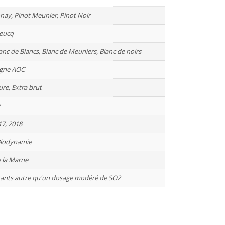
ay, Pinot Meunier, Pinot Noir
eucq
lanc de Blancs, Blanc de Meuniers, Blanc de noirs
gne AOC
ure, Extra brut
e
17, 2018
Biodynamie
e la Marne
rants autre qu'un dosage modéré de SO2