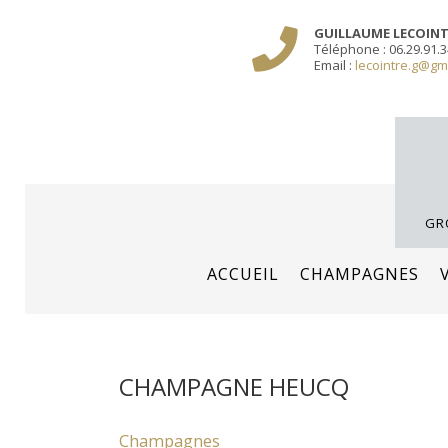
Sauter
/** PARIS-CHAMP.FR **/
/** AJOUT D'UN BLOC HEADER (FIN) - WEB-BOU
GUILLAUME LECOIN
le
Téléphone : 06.29.91.3
contenu
Email :
lecointre.g@gm
GR
ACCUEIL
CHAMPAGNES
CHAMPAGNE HEUCQ
Champagnes