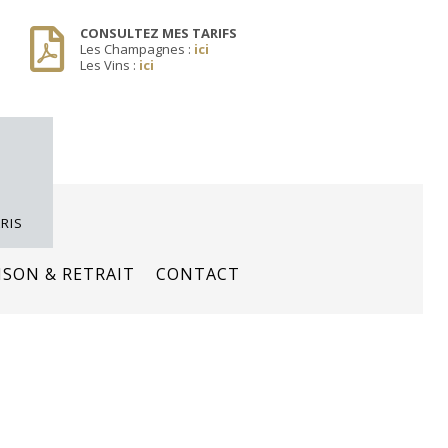
CONSULTEZ MES TARIFS
Les Champagnes :
ici
Les Vins :
ici
RIS
ISON & RETRAIT
CONTACT