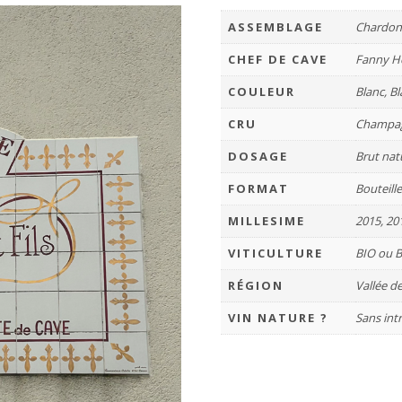
ASSEMBLAGE
Chardonn
CHEF DE CAVE
Fanny H
COULEUR
Blanc, B
CRU
Champa
DOSAGE
Brut nat
FORMAT
Bouteill
MILLESIME
2015, 20
VITICULTURE
BIO ou 
RÉGION
Vallée d
VIN NATURE ?
Sans int