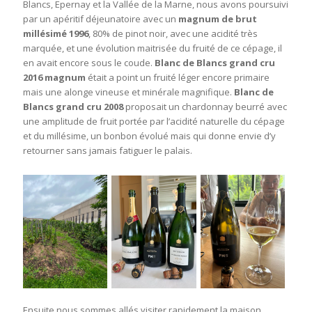
Blancs, Epernay et la Vallée de la Marne, nous avons poursuivi
par un apéritif déjeunatoire avec un
magnum de brut
millésimé 1996
, 80% de pinot noir, avec une acidité très
marquée, et une évolution maitrisée du fruité de ce cépage, il
en avait encore sous le coude.
Blanc de Blancs grand cru
2016 magnum
était a point un fruité léger encore primaire
mais une alonge vineuse et minérale magnifique.
Blanc de
Blancs grand cru 2008
proposait un chardonnay beurré avec
une amplitude de fruit portée par l’acidité naturelle du cépage
et du millésime, un bonbon évolué mais qui donne envie d’y
retourner sans jamais fatiguer le palais.
Ensuite nous sommes allés visiter rapidement la maison