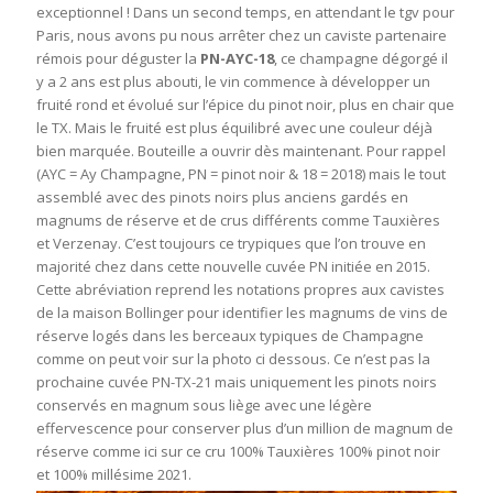
exceptionnel ! Dans un second temps, en attendant le tgv pour
Paris, nous avons pu nous arrêter chez un caviste partenaire
rémois pour déguster la
PN-AYC-18
, ce champagne dégorgé il
y a 2 ans est plus abouti, le vin commence à développer un
fruité rond et évolué sur l’épice du pinot noir, plus en chair que
le TX. Mais le fruité est plus équilibré avec une couleur déjà
bien marquée. Bouteille a ouvrir dès maintenant. Pour rappel
(AYC = Ay Champagne, PN = pinot noir & 18 = 2018) mais le tout
assemblé avec des pinots noirs plus anciens gardés en
magnums de réserve et de crus différents comme Tauxières
et Verzenay. C’est toujours ce trypiques que l’on trouve en
majorité chez dans cette nouvelle cuvée PN initiée en 2015.
Cette abréviation reprend les notations propres aux cavistes
de la maison Bollinger pour identifier les magnums de vins de
réserve logés dans les berceaux typiques de Champagne
comme on peut voir sur la photo ci dessous. Ce n’est pas la
prochaine cuvée PN-TX-21 mais uniquement les pinots noirs
conservés en magnum sous liège avec une légère
effervescence pour conserver plus d’un million de magnum de
réserve comme ici sur ce cru 100% Tauxières 100% pinot noir
et 100% millésime 2021.