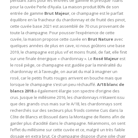
pendant 3ans pour les entrées de gamme et presque 10ans
pour la cuvée Perle d’Ayala. La maison produit 80% de son
entrée de gamme
Brut Majeur
, ce champagne est le parfait
équilibre en la fraicheur du chardonnay et de fruité des pinot,
cette cuvée base 2021 est assemblé de 70 crus provenant de
toute la champagne. Pour pousser l’expérience de cette
cuvée, la maison propose cette cuvée en
Brut Nature
avec
quelques années de plus en cave, ici nous goûtons une base
2019, le champagne est plus vif et moins fruité, de fait, elle finit
sur une finale énergique « chardonnay ». Le
Rosé Majeur
est
le rosé piège, ce champagne est guidée par la minéralité du
chardonnay et à l’aveugle, on aurait du mal à imaginer un
rosé, car le petits fruits rouges arrivent en bouche mais que
lorsque le champagne s’est un peu réchauffé.
A/18 blanc de
blancs 2018
a également élargie son spectre d’origine des
crus. Jusque le millésime 2016, les chardonnays n’étaient issu
que des grands crus mais sur le A/18, les chardonnays sont
recherchés sur des secteurs plus froids comme Cuis dans la
Côte de Blancs et Bissueil dans la Montagne de Reims afin de
garder plus d’acidité dans le champagne. Néanmoins, on sent
l’effet du millésime sur cette cuvée et ce, malgré un très faible
dosage en extra brut. Ce champagne dispose d’une jolie chair