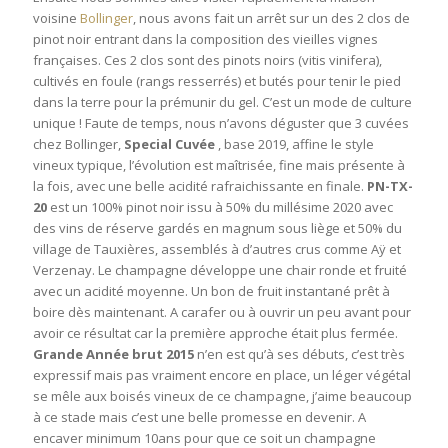
voisine
Bollinger
, nous avons fait un arrêt sur un des 2 clos de
pinot noir entrant dans la composition des vieilles vignes
françaises. Ces 2 clos sont des pinots noirs (vitis vinifera),
cultivés en foule (rangs resserrés) et butés pour tenir le pied
dans la terre pour la prémunir du gel. C’est un mode de culture
unique ! Faute de temps, nous n’avons déguster que 3 cuvées
chez Bollinger,
Special Cuvée
, base 2019, affine le style
vineux typique, l’évolution est maîtrisée, fine mais présente à
la fois, avec une belle acidité rafraichissante en finale.
PN-TX-
20
est un 100% pinot noir issu à 50% du millésime 2020 avec
des vins de réserve gardés en magnum sous liège et 50% du
village de Tauxières, assemblés à d’autres crus comme Aÿ et
Verzenay. Le champagne développe une chair ronde et fruité
avec un acidité moyenne. Un bon de fruit instantané prêt à
boire dès maintenant. A carafer ou à ouvrir un peu avant pour
avoir ce résultat car la première approche était plus fermée.
Grande Année brut 2015
n’en est qu’à ses débuts, c’est très
expressif mais pas vraiment encore en place, un léger végétal
se mêle aux boisés vineux de ce champagne, j’aime beaucoup
à ce stade mais c’est une belle promesse en devenir. A
encaver minimum 10ans pour que ce soit un champagne