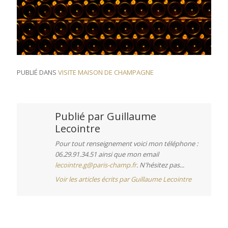
PUBLIÉ DANS
VISITE MAISON DE CHAMPAGNE
Publié par
Guillaume
Lecointre
Pour tout renseignement voici mon téléphone :
06.29.91.34.51 ainsi que mon email
lecointre.g@paris-champ.fr
. N'hésitez pas...
Voir les articles écrits par Guillaume Lecointre