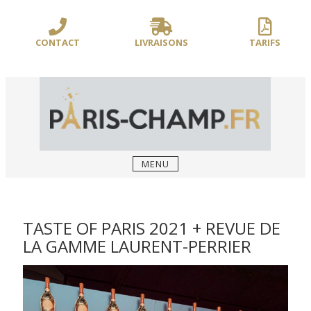
Sauter
/** PARIS-CHAMP.FR **/
/** AJOUT D'UN BLOC HEADER (FIN) - WEB-
le
BOUSSOLE **/
contenu
CONTACT
LIVRAISONS
TARIFS
MENU
TASTE OF PARIS 2021 + REVUE DE
LA GAMME LAURENT-PERRIER