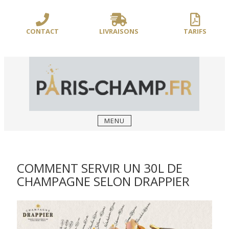
Sauter
/** PARIS-CHAMP.FR **/
/** AJOUT D'UN BLOC HEADER (FIN) - WEB-
le
BOUSSOLE **/
contenu
CONTACT
LIVRAISONS
TARIFS
MENU
COMMENT SERVIR UN 30L DE
CHAMPAGNE SELON DRAPPIER