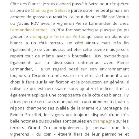
Côte des Blancs. Je suis d’abord passé à Avize pour récupérer
un peu de
Champagne Selosse
parce qu’on ne peut jamais en
acheter de grosses quantités. J’ai tout de suite filé sur Vertus
ou j’avais RDV avec le vigneron Pierre Larmandier de chez
Larmandier-Bernier
. Un RDV fort sympathique puisque j’ai pu
goûter le
champagne Terre de Vertus
qui pour un blanc de
blancs a un côté terreux, un côté vineux mais très fin
également. Je ne voulais pas acheter cette cuvée mais je suis
reparti tout de même avec 6 bouteilles. RDV sympathique
également par la discussion entretenue avec Pierre
Larmandier, il a un regard posé sur son environnement
toujours à l’écoute du nécessaire, en effet, à chaque il a un
choix à faire sur la vinification et la production en général, il
utilise ce qui est nécessaire sans ajouter d’artifices. Il m’ a
également expliqué une composante de la côte des blancs, il y
a très peu de récoltants manipulants contrairement à d’autres
régions champenoises (Vallée de la Marne ou Montagne de
Reims). En effet, les vignes ont toujours disposé d’une très
belle notoriété puisqu’elles sont situées en
champagne
sur les
terroirs Grand Cru principalement. Je pensais que les
vignerons « du coin » étaient fiers de leur patrimoine et