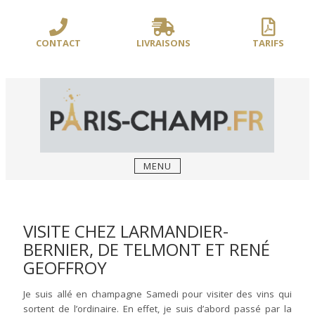
Sauter
/** PARIS-CHAMP.FR **/
/** AJOUT D'UN BLOC HEADER (FIN) - WEB-
le
BOUSSOLE **/
contenu
CONTACT
LIVRAISONS
TARIFS
MENU
VISITE CHEZ LARMANDIER-
BERNIER, DE TELMONT ET RENÉ
GEOFFROY
Je suis allé en champagne Samedi pour visiter des vins qui
sortent de l’ordinaire. En effet, je suis d’abord passé par la