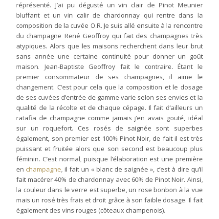
réprésenté. J’ai pu dégusté un vin clair de Pinot Meunier
bluffant et un vin calir de chardonnay qui rentre dans la
composition de la cuvée O.R. Je suis allé ensuite à la rencontre
du champagne René Geoffroy qui fait des champagnes très
atypiques. Alors que les maisons recherchent dans leur brut
sans année une certaine continuité pour donner un goût
maison. Jean-Baptiste Geoffroy fait le contraire. Étant le
premier consommateur de ses champagnes, il aime le
changement. C’est pour cela que la composition et le dosage
de ses cuvées d’entrée de gamme varie selon ses envies et la
qualité de la récolte et de chaque cépage. Il fait d’ailleurs un
ratafia de champagne comme jamais j’en avais gouté, idéal
sur un roquefort. Ces rosés de saignée sont superbes
également, son premier est 100% Pinot Noir, de fait il est très
puissant et fruitée alors que son second est beaucoup plus
féminin. C’est normal, puisque l’élaboration est une première
en
champagne
, il fait un « blanc de saignée », c’est à dire qu’il
fait macérer 40% de chardonnay avec 60% de Pinot Noir. Ainsi,
la couleur dans le verre est superbe, un rose bonbon à la vue
mais un rosé très frais et droit grâce à son faible dosage. Il fait
également des vins rouges (côteaux champenois).