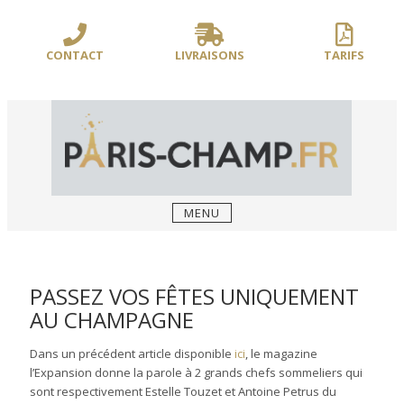
Sauter
/** PARIS-CHAMP.FR **/
/** AJOUT D'UN BLOC HEADER (FIN) - WEB-
le
BOUSSOLE **/
contenu
CONTACT
LIVRAISONS
TARIFS
MENU
PASSEZ VOS FÊTES UNIQUEMENT
AU CHAMPAGNE
Dans un précédent article disponible
ici
, le magazine
l’Expansion donne la parole à 2 grands chefs sommeliers qui
sont respectivement Estelle Touzet et Antoine Petrus du