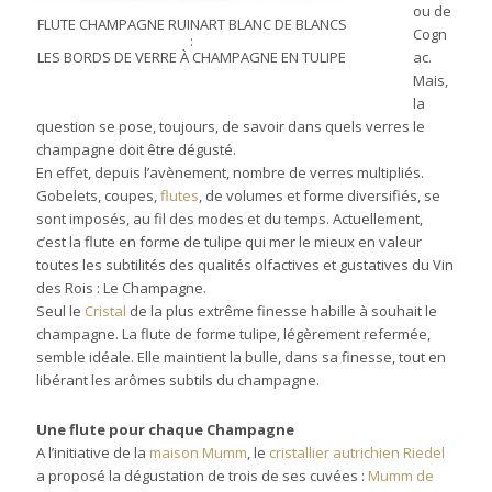
ou de
FLUTE CHAMPAGNE RUINART BLANC DE BLANCS
Cogn
:
LES BORDS DE VERRE À CHAMPAGNE EN TULIPE
ac.
Mais,
la
question se pose, toujours, de savoir dans quels verres le
champagne doit être dégusté.
En effet, depuis l’avènement, nombre de verres multipliés.
Gobelets, coupes,
flutes
, de volumes et forme diversifiés, se
sont imposés, au fil des modes et du temps. Actuellement,
c’est la flute en forme de tulipe qui mer le mieux en valeur
toutes les subtilités des qualités olfactives et gustatives du Vin
des Rois : Le Champagne.
Seul le
Cristal
de la plus extrême finesse habille à souhait le
champagne. La flute de forme tulipe, légèrement refermée,
semble idéale. Elle maintient la bulle, dans sa finesse, tout en
libérant les arômes subtils du champagne.
Une flute pour chaque Champagne
A l’initiative de la
maison Mumm
, le
cristallier autrichien Riedel
a proposé la dégustation de trois de ses cuvées :
Mumm de