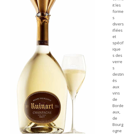
it les
forme
s
divers
ifiées
et
spécif
ique
s des
verre
s
destin
és
aux
vins
de
Borde
aux,
de
Bourg
ogne