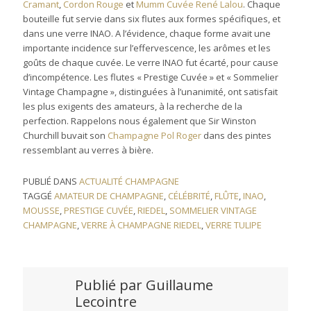
Cramant
,
Cordon Rouge
et
Mumm Cuvée René Lalou
. Chaque
bouteille fut servie dans six flutes aux formes spécifiques, et
dans une verre INAO. A l’évidence, chaque forme avait une
importante incidence sur l’effervescence, les arômes et les
goûts de chaque cuvée. Le verre INAO fut écarté, pour cause
d’incompétence. Les flutes « Prestige Cuvée » et « Sommelier
Vintage Champagne », distinguées à l’unanimité, ont satisfait
les plus exigents des amateurs, à la recherche de la
perfection. Rappelons nous également que Sir Winston
Churchill buvait son
Champagne Pol Roger
dans des pintes
ressemblant au verres à bière.
PUBLIÉ DANS
ACTUALITÉ CHAMPAGNE
TAGGÉ
AMATEUR DE CHAMPAGNE
,
CÉLÉBRITÉ
,
FLÛTE
,
INAO
,
MOUSSE
,
PRESTIGE CUVÉE
,
RIEDEL
,
SOMMELIER VINTAGE
CHAMPAGNE
,
VERRE À CHAMPAGNE RIEDEL
,
VERRE TULIPE
Publié par
Guillaume
Lecointre