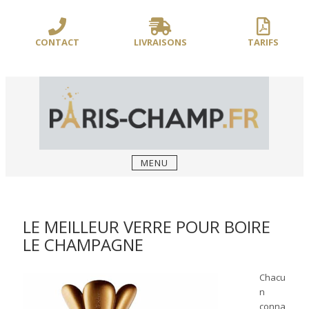
Sauter
/** PARIS-CHAMP.FR **/
/** AJOUT D'UN BLOC HEADER (FIN) - WEB-
le
BOUSSOLE **/
contenu
CONTACT
LIVRAISONS
TARIFS
MENU
LE MEILLEUR VERRE POUR BOIRE
LE CHAMPAGNE
Chacu
n
conna