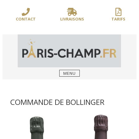
Sauter
/** PARIS-CHAMP.FR **/
/** AJOUT D'UN BLOC HEADER (FIN) - WEB-
le
BOUSSOLE **/
contenu
CONTACT
LIVRAISONS
TARIFS
MENU
COMMANDE DE BOLLINGER