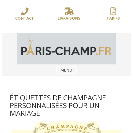
Sauter
/** PARIS-CHAMP.FR **/
/** AJOUT D'UN BLOC HEADER (FIN) - WEB-
le
BOUSSOLE **/
contenu
CONTACT
LIVRAISONS
TARIFS
MENU
ÉTIQUETTES DE CHAMPAGNE
PERSONNALISÉES POUR UN
MARIAGE