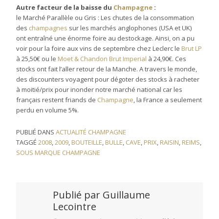
Autre facteur de la baisse du
Champagne
:
le Marché Parallèle ou Gris : Les chutes de la consommation
des
champagnes
sur les marchés anglophones (USA et UK)
ont entraîné une énorme foire au destockage. Ainsi, on a pu
voir pour la foire aux vins de septembre chez Leclerc le
Brut LP
à 25,50€ ou le
Moet & Chandon Brut Imperial
à 24,90€. Ces
stocks ont fait l’aller retour de la Manche. A travers le monde,
des discounters voyagent pour dégoter des stocks à racheter
à moitié/prix pour inonder notre marché national car les
français restent friands de
Champagne
, la France a seulement
perdu en volume 5%.
PUBLIÉ DANS
ACTUALITÉ CHAMPAGNE
TAGGÉ
2008
,
2009
,
BOUTEILLE
,
BULLE
,
CAVE
,
PRIX
,
RAISIN
,
REIMS
,
SOUS MARQUE CHAMPAGNE
Publié par
Guillaume
Lecointre