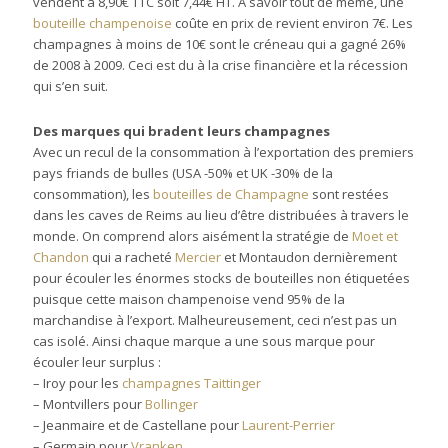
vendent à 8,90€ TTC soit 7,44€ HT. A savoir tout de même, une
bouteille champenoise
coûte en prix de revient environ 7€. Les
champagnes à moins de 10€ sont le créneau qui a gagné 26%
de 2008 à 2009. Ceci est du à la crise financière et la récession
qui s’en suit.
Des marques qui bradent leurs champagnes
Avec un recul de la consommation à l’exportation des premiers
pays friands de bulles (USA -50% et UK -30% de la
consommation), les
bouteilles de Champagne
sont restées
dans les caves de Reims au lieu d’être distribuées à travers le
monde. On comprend alors aisément la stratégie de
Moet et
Chandon
qui a racheté
Mercier
et Montaudon dernièrement
pour écouler les énormes stocks de bouteilles non étiquetées
puisque cette maison champenoise vend 95% de la
marchandise à l’export. Malheureusement, ceci n’est pas un
cas isolé. Ainsi chaque marque a une sous marque pour
écouler leur surplus :
– Iroy pour les
champagnes Taittinger
– Montvillers pour
Bollinger
– Jeanmaire et de Castellane pour
Laurent-Perrier
– Germain pour
Vranken