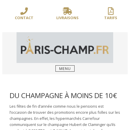
Sauter
/** PARIS-CHAMP.FR **/
/** AJOUT D'UN BLOC HEADER (FIN) - WEB-
le
BOUSSOLE **/
contenu
CONTACT
LIVRAISONS
TARIFS
MENU
DU CHAMPAGNE À MOINS DE 10€
Les fêtes de fin d’année comme nous le pensions est
l’occasion de trouver des promotions encore plus folles sur les
champagnes. En effet, les hypermarchés Carrefour
communiquent sur le champagne Hubert de Claminger qu’ils