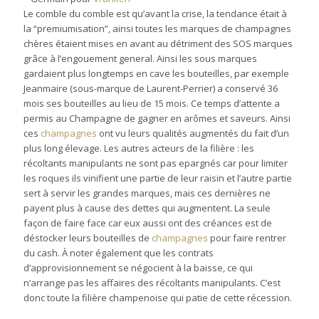
Le comble du comble est qu’avant la crise, la tendance était à
la “premiumisation”, ainsi toutes les marques de champagnes
chères étaient mises en avant au détriment des SOS marques
grâce à l’engouement general. Ainsi les sous marques
gardaient plus longtemps en cave les bouteilles, par exemple
Jeanmaire (sous-marque de Laurent-Perrier) a conservé 36
mois ses bouteilles au lieu de 15 mois. Ce temps d’attente a
permis au Champagne de gagner en arômes et saveurs. Ainsi
ces
champagnes
ont vu leurs qualités augmentés du fait d’un
plus long élevage. Les autres acteurs de la filière : les
récoltants manipulants ne sont pas epargnés car pour limiter
les roques ils vinifient une partie de leur raisin et l’autre partie
sert à servir les grandes marques, mais ces dernières ne
payent plus à cause des dettes qui augmentent. La seule
façon de faire face car eux aussi ont des créances est de
déstocker leurs bouteilles de
champagnes
pour faire rentrer
du cash. À noter également que les contrats
d’approvisionnement se négocient à la baisse, ce qui
n’arrange pas les affaires des récoltants manipulants. C’est
donc toute la filière champenoise qui patie de cette récession.