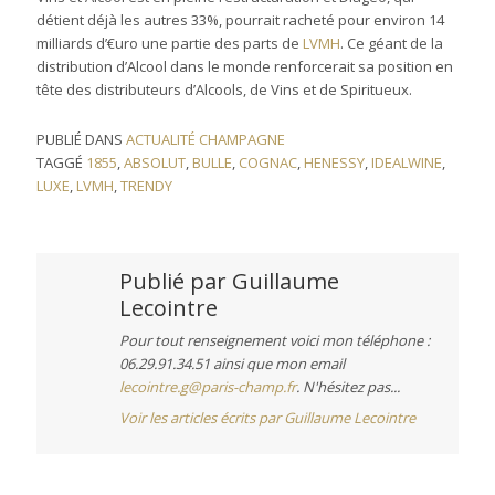
détient déjà les autres 33%, pourrait racheté pour environ 14
milliards d’€uro une partie des parts de
LVMH
. Ce géant de la
distribution d’Alcool dans le monde renforcerait sa position en
tête des distributeurs d’Alcools, de Vins et de Spiritueux.
PUBLIÉ DANS
ACTUALITÉ CHAMPAGNE
TAGGÉ
1855
,
ABSOLUT
,
BULLE
,
COGNAC
,
HENESSY
,
IDEALWINE
,
LUXE
,
LVMH
,
TRENDY
Publié par
Guillaume
Lecointre
Pour tout renseignement voici mon téléphone :
06.29.91.34.51 ainsi que mon email
lecointre.g@paris-champ.fr
. N'hésitez pas...
Voir les articles écrits par Guillaume Lecointre