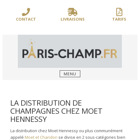
Sauter
/** PARIS-CHAMP.FR **/
/** AJOUT D'UN BLOC HEADER (FIN) - WEB-
le
BOUSSOLE **/
contenu
CONTACT
LIVRAISONS
TARIFS
MENU
LA DISTRIBUTION DE
CHAMPAGNES CHEZ MOET
HENNESSY
La distribution chez Moet Hennessy ou plus communément
appelé
Moet et Chandon
se divise en 2 sous-catégories bien