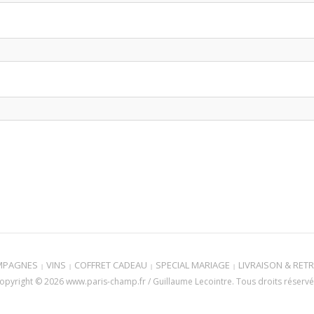
MPAGNES
VINS
COFFRET CADEAU
SPECIAL MARIAGE
LIVRAISON & RETR
opyright © 2026 www.paris-champ.fr / Guillaume Lecointre. Tous droits réservé