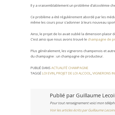
Il y a vraisemblablement un problème d’alcoolémie ch
Ce problème a été régulièrement abordé par les média
même les cours pour s’adonner à leurs nouveau sport fé
Ainsi, le projet de loi avait oublié la dimension plaisi
C’est ainsi que nous avons trouvé le
champagne de p
Plus généralement, les vignerons champenois et autres 
du champagne : un champagne de producteur.
PUBLIÉ DANS
ACTUALITÉ CHAMPAGNE
TAGGÉ
LOI EVIN
,
PROJET DE LOI ALCOOL
,
VIGNERONS I
Publié par
Guillaume Lecoi
Pour tout renseignement voici mon télépho
Voir les articles écrits par Guillaume Lecoin