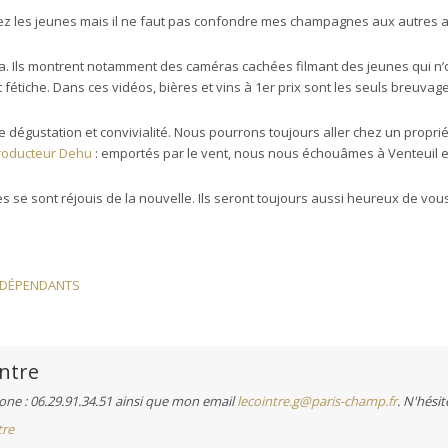
ez les jeunes mais il ne faut pas confondre mes champagnes aux autres alc
. Ils montrent notamment des caméras cachées filmant des jeunes qui n’o
tiche. Dans ces vidéos, bières et vins à 1er prix sont les seuls breuvage
r de dégustation et convivialité. Nous pourrons toujours aller chez un propri
roducteur Dehu
: emportés par le vent, nous nous échouâmes à Venteuil 
se sont réjouis de la nouvelle. Ils seront toujours aussi heureux de vous 
NDÉPENDANTS
ntre
ne : 06.29.91.34.51 ainsi que mon email
lecointre.g@paris-champ.fr
. N'hésit
tre