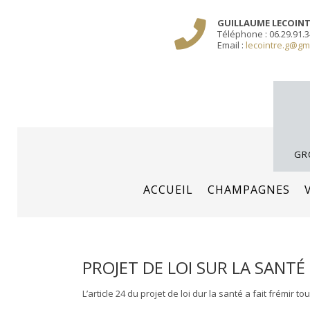
Sauter
/** PARIS-CHAMP.FR **/
/** AJOUT D'UN BLOC HEADER (FIN) - WEB-BOU
GUILLAUME LECOIN
le
Téléphone : 06.29.91.3
contenu
Email :
lecointre.g@gm
GR
ACCUEIL
CHAMPAGNES
PROJET DE LOI SUR LA SANTÉ
L’article 24 du projet de loi dur la santé a fait frémir 