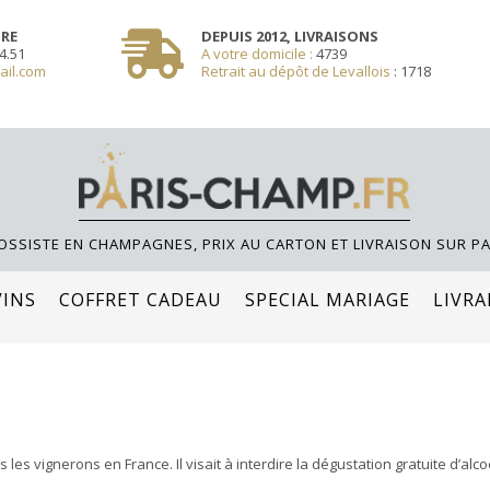
SSOLE **/
TRE
DEPUIS 2012, LIVRAISONS
4.51
A votre domicile :
4739
ail.com
Retrait au dépôt de Levallois
:
1718
OSSISTE EN CHAMPAGNES, PRIX AU CARTON ET LIVRAISON SUR PA
VINS
COFFRET CADEAU
SPECIAL MARIAGE
LIVRA
tous les vignerons en France. Il visait à interdire la dégustation gratuite d’a