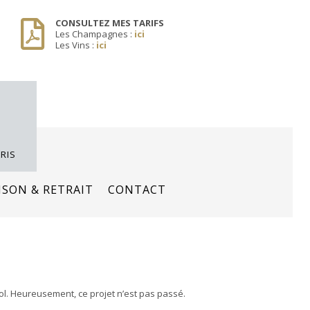
CONSULTEZ MES TARIFS
Les Champagnes :
ici
Les Vins :
ici
RIS
ISON & RETRAIT
CONTACT
lcool. Heureusement, ce projet n’est pas passé.