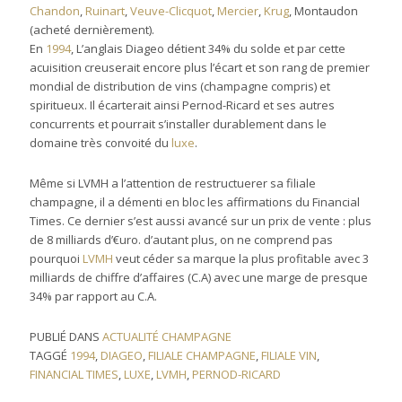
Chandon
,
Ruinart
,
Veuve-Clicquot
,
Mercier
,
Krug
, Montaudon
(acheté dernièrement).
En
1994
, L’anglais Diageo détient 34% du solde et par cette
acuisition creuserait encore plus l’écart et son rang de premier
mondial de distribution de vins (champagne compris) et
spiritueux. Il écarterait ainsi Pernod-Ricard et ses autres
concurrents et pourrait s’installer durablement dans le
domaine très convoité du
luxe
.
Même si LVMH a l’attention de restructuerer sa filiale
champagne, il a démenti en bloc les affirmations du Financial
Times. Ce dernier s’est aussi avancé sur un prix de vente : plus
de 8 milliards d’€uro. d’autant plus, on ne comprend pas
pourquoi
LVMH
veut céder sa marque la plus profitable avec 3
milliards de chiffre d’affaires (C.A) avec une marge de presque
34% par rapport au C.A.
PUBLIÉ DANS
ACTUALITÉ CHAMPAGNE
TAGGÉ
1994
,
DIAGEO
,
FILIALE CHAMPAGNE
,
FILIALE VIN
,
FINANCIAL TIMES
,
LUXE
,
LVMH
,
PERNOD-RICARD