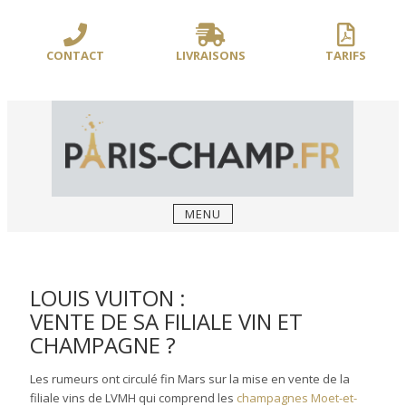
Sauter
/** PARIS-CHAMP.FR **/
/** AJOUT D'UN BLOC HEADER (FIN) - WEB-
le
BOUSSOLE **/
contenu
CONTACT
LIVRAISONS
TARIFS
MENU
LOUIS VUITON :
VENTE DE SA FILIALE VIN ET
CHAMPAGNE ?
Les rumeurs ont circulé fin Mars sur la mise en vente de la
filiale vins de LVMH qui comprend les
champagnes Moet-et-