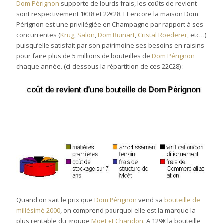
Dom Pérignon
supporte de lourds frais, les coûts de revient
sont respectivement 1€38 et 22€28. Et encore la maison Dom
Pérignon est une privilégiée en Champagne par rapport à ses
concurrentes (
Krug
,
Salon
,
Dom Ruinart
,
Cristal Roederer
, etc…)
puisqu’elle satisfait par son patrimoine ses besoins en raisins
pour faire plus de 5 millions de bouteilles de
Dom Pérignon
chaque année. (ci-dessous la répartition de ces 22€28) :
Quand on sait le prix que
Dom Pérignon
vend sa
bouteille de
millésimé
2000
, on comprend pourquoi elle est la marque la
plus rentable du groupe
Moët et Chandon
. A 129€ la bouteille,