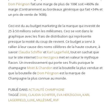
Dom Pérignon
fait une marge de plus de 106€ soit +460% de
marge (Contrairement au bordeaux générique qui fait +34% et
un prix de vente de 1€86).
Ceci est du au budget marketing de la marque qui investit de
25 à 50 millions selon les millésimes. Ceci se voit dans le
graphique avec les frais de distribution qui représente
presque la moitié du coup de revient. Ce budget a servi à
rallier à leur cause des noms célèbres de la haute couture, à
savoir
Claudia Schiffer
et
Karl Lagarfield
, tout en sachat que
sur le site internet
Eva Herzigova
met en valeur le mythique
flacon. Un investissement qui porte ses fruits puisque le
champagne
Moët & Chandon
est la bouteille la plus vendue et
que la bouteille de
Dom Pérignon
est la marque de
Champagne la plus connue au monde.
PUBLIÉ DANS
ACTUALITÉ CHAMPAGNE
TAGGÉ
2000
,
CLAUDIA SCHIFFER
,
EVA HERZIGOVA
,
KARL
LAGERFIELD
,
LUXE
,
MILLÉSIMÉ
,
RVF