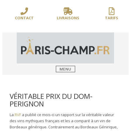
Sauter
/** PARIS-CHAMP.FR **/
/** AJOUT D'UN BLOC HEADER (FIN) - WEB-
le
BOUSSOLE **/
contenu
CONTACT
LIVRAISONS
TARIFS
MENU
VÉRITABLE PRIX DU DOM-
PERIGNON
La
RVF
a publié ce mois-ci un rapport sur la véritable valeur
des vins mythiques français et les a comparé à un vin de
Bordeaux générique. Contrairement au Bordeaux Génirique,