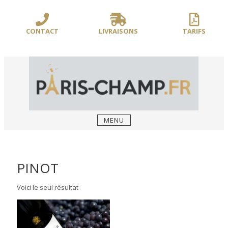
Sauter
/** PARIS-CHAMP.FR **/
/** AJOUT D'UN BLOC HEADER (FIN) - WEB-
le
BOUSSOLE **/
contenu
CONTACT
LIVRAISONS
TARIFS
MENU
PINOT
Voici le seul résultat