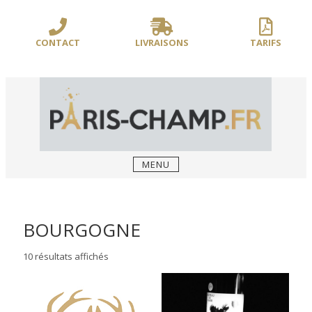
Sauter
/** PARIS-CHAMP.FR **/
/** AJOUT D'UN BLOC HEADER (FIN) - WEB-
le
BOUSSOLE **/
contenu
CONTACT
LIVRAISONS
TARIFS
MENU
BOURGOGNE
10 résultats affichés