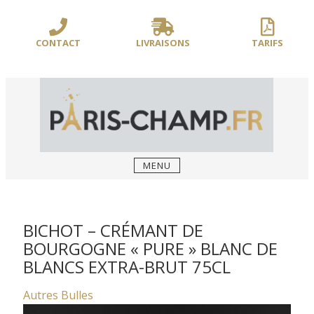
Sauter
/** PARIS-CHAMP.FR **/
/** AJOUT D'UN BLOC HEADER (FIN) - WEB-
le
BOUSSOLE **/
contenu
CONTACT
LIVRAISONS
TARIFS
MENU
BICHOT – CRÉMANT DE
BOURGOGNE « PURE » BLANC DE
BLANCS EXTRA-BRUT 75CL
Autres Bulles