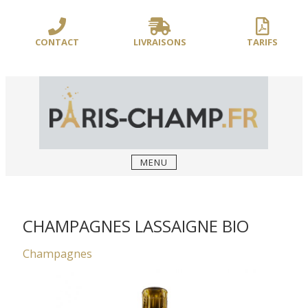
Sauter
/** PARIS-CHAMP.FR **/
/** AJOUT D'UN BLOC HEADER (FIN) - WEB-
le
BOUSSOLE **/
contenu
CONTACT
LIVRAISONS
TARIFS
MENU
CHAMPAGNES LASSAIGNE BIO
Champagnes