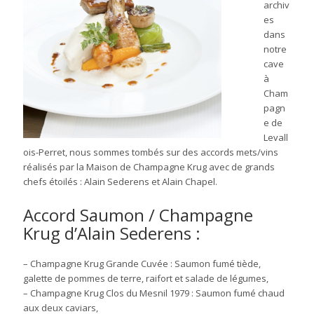
archiv
es
dans
notre
cave
à
Cham
pagn
e de
Levall
ois-Perret, nous sommes tombés sur des accords mets/vins
réalisés par la Maison de Champagne Krug avec de grands
chefs étoilés : Alain Sederens et Alain Chapel.
Accord Saumon / Champagne
Krug d’Alain Sederens :
– Champagne Krug Grande Cuvée : Saumon fumé tiède,
galette de pommes de terre, raifort et salade de légumes,
– Champagne Krug Clos du Mesnil 1979 : Saumon fumé chaud
aux deux caviars,