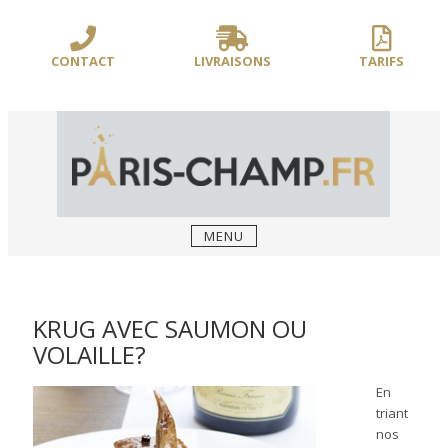
Sauter
/** PARIS-CHAMP.FR **/
/** AJOUT D'UN BLOC HEADER (FIN) - WEB-
le
BOUSSOLE **/
contenu
CONTACT
LIVRAISONS
TARIFS
MENU
KRUG AVEC SAUMON OU
VOLAILLE?
En
triant
nos