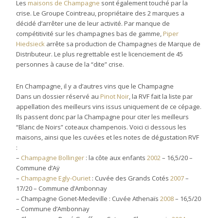
Les
maisons de Champagne
sont également touché par la
crise. Le Groupe Cointreau, propriétaire des 2 marques a
décidé d’arrêter une de leur activité. Par manque de
compétitivité sur les champagnes bas de gamme,
Piper
Hiedsieck
arrête sa production de Champagnes de Marque de
Distributeur. Le plus regrettable est le licenciement de 45
personnes à cause de la “dite” crise.
En Champagne, il y a d’autres vins que le Champagne
Dans un dossier réservé au
Pinot Noir
, la RVF fait la liste par
appellation des meilleurs vins issus uniquement de ce cépage.
Ils passent donc par la Champagne pour citer les meilleurs
“Blanc de Noirs” coteaux champenois. Voici ci dessous les
maisons, ainsi que les cuvées et les notes de dégustation RVF
:
–
Champagne Bollinger
: la côte aux enfants
2002
– 16,5/20 –
Commune d’Aÿ
–
Champagne Egly-Ouriet
: Cuvée des Grands Cotés
2007
–
17/20 – Commune d’Ambonnay
– Champagne Gonet-Medeville : Cuvée Athenaïs
2008
– 16,5/20
– Commune d’Ambonnay