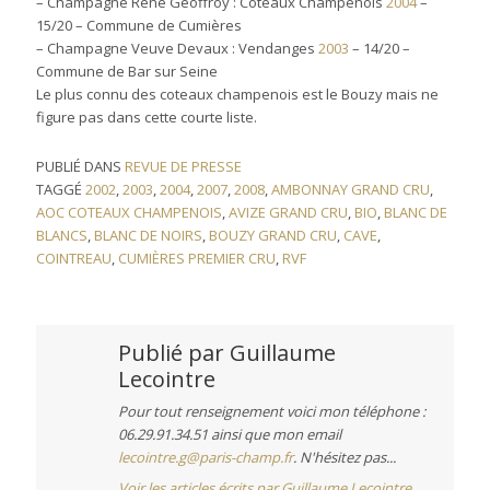
– Champagne René Geoffroy : Coteaux Champenois
2004
–
15/20 – Commune de Cumières
– Champagne Veuve Devaux : Vendanges
2003
– 14/20 –
Commune de Bar sur Seine
Le plus connu des coteaux champenois est le Bouzy mais ne
figure pas dans cette courte liste.
PUBLIÉ DANS
REVUE DE PRESSE
TAGGÉ
2002
,
2003
,
2004
,
2007
,
2008
,
AMBONNAY GRAND CRU
,
AOC COTEAUX CHAMPENOIS
,
AVIZE GRAND CRU
,
BIO
,
BLANC DE
BLANCS
,
BLANC DE NOIRS
,
BOUZY GRAND CRU
,
CAVE
,
COINTREAU
,
CUMIÈRES PREMIER CRU
,
RVF
Publié par
Guillaume
Lecointre
Pour tout renseignement voici mon téléphone :
06.29.91.34.51 ainsi que mon email
lecointre.g@paris-champ.fr
. N'hésitez pas...
Voir les articles écrits par Guillaume Lecointre