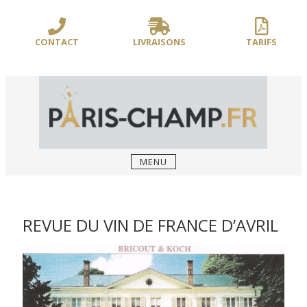
Sauter
/** PARIS-CHAMP.FR **/
/** AJOUT D'UN BLOC HEADER (FIN) - WEB-
le
BOUSSOLE **/
contenu
CONTACT
LIVRAISONS
TARIFS
MENU
REVUE DU VIN DE FRANCE D’AVRIL