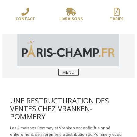
Sauter
/** PARIS-CHAMP.FR **/
/** AJOUT D'UN BLOC HEADER (FIN) - WEB-
le
BOUSSOLE **/
contenu
CONTACT
LIVRAISONS
TARIFS
MENU
UNE RESTRUCTURATION DES
VENTES CHEZ VRANKEN-
POMMERY
Les 2 maisons Pommey et Vranken ont enfin fusionné
entièrement, dernièrement la distribution du Pommery et du