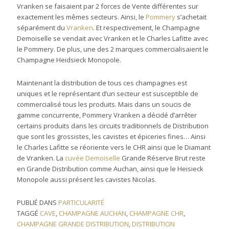
Vranken se faisaient par 2 forces de Vente différentes sur
exactement les mêmes secteurs. Ainsi, le
Pommery
s’achetait
séparément du
Vranken
. Et respectivement, le Champagne
Demoiselle se vendait avec Vranken et le Charles Lafitte avec
le Pommery. De plus, une des 2 marques commercialisaient le
Champagne Heidsieck Monopole.
Maintenant la distribution de tous ces champagnes est
uniques et le représentant d’un secteur est susceptible de
commercialisé tous les produits. Mais dans un soucis de
gamme concurrente, Pommery Vranken a décidé d’arrêter
certains produits dans les circuits traditionnels de Distribution
que sont les grossistes, les cavistes et épiceries fines… Ainsi
le Charles Lafitte se réoriente vers le CHR ainsi que le Diamant
de Vranken. La
cuvée Demoiselle
Grande Réserve Brut reste
en Grande Distribution comme Auchan, ainsi que le Heisieck
Monopole aussi présent les cavistes Nicolas.
PUBLIÉ DANS
PARTICULARITÉ
TAGGÉ
CAVE
,
CHAMPAGNE AUCHAN
,
CHAMPAGNE CHR
,
CHAMPAGNE GRANDE DISTRIBUTION
,
DISTRIBUTION