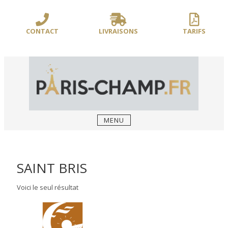
Sauter
/** PARIS-CHAMP.FR **/
/** AJOUT D'UN BLOC HEADER (FIN) - WEB-
le
BOUSSOLE **/
contenu
CONTACT
LIVRAISONS
TARIFS
MENU
SAINT BRIS
Voici le seul résultat