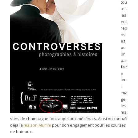
tou
tes
les
ent
rep
ris
es
po
ur
par
fair
e
leu
r
ima
ge,
les
mai
sons de champagne font appel aux mécénats. Ainsi on connaît
déjà la
maison Mumm
pour son engagement pour les courses
de bateaux.