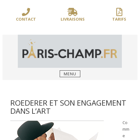
Sauter
/** PARIS-CHAMP.FR **/
/** AJOUT D'UN BLOC HEADER (FIN) - WEB-
le
BOUSSOLE **/
contenu
CONTACT
LIVRAISONS
TARIFS
MENU
ROEDERER ET SON ENGAGEMENT
DANS L’ART
Co
mm
e